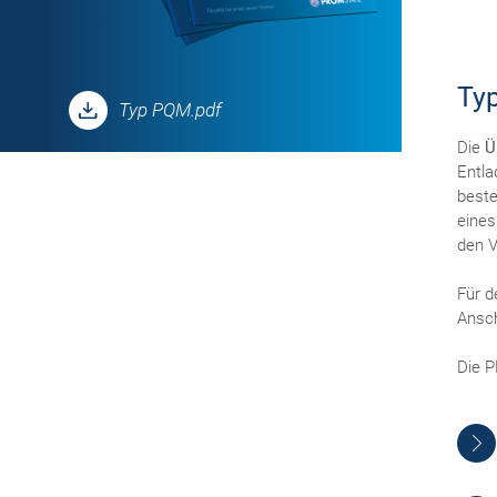
Ty
Typ PQM.pdf
Die
Ü
Entla
beste
eines
den V
Für d
Ansch
Die P