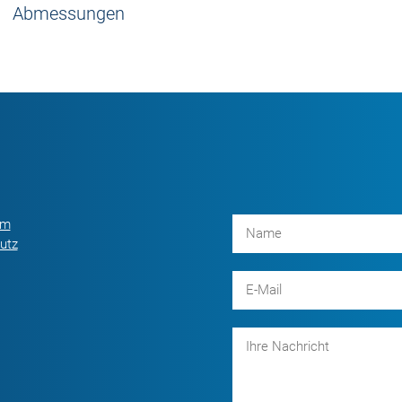
Abmessungen
um
utz