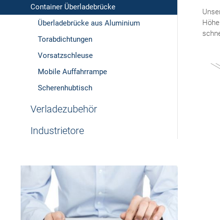
Container Überladebrücke
Unser
Höhen
Überladebrücke aus Aluminium
schne
Torabdichtungen
Vorsatzschleuse
Mobile Auffahrrampe
Scherenhubtisch
Verladezubehör
Industrietore
Unser
Architekten-Service
Profitieren Sie von