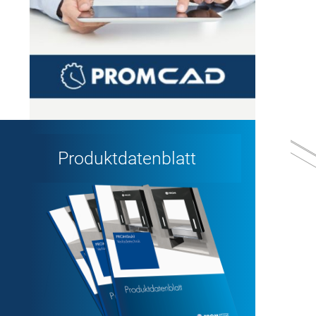
unserem Know-how.
Weiter
Produktdatenblatt