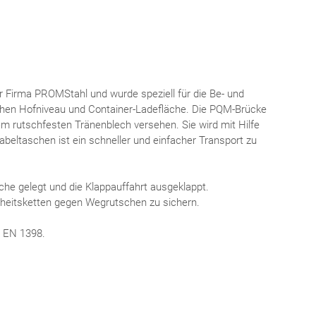
 Firma PROMStahl und wurde speziell für die Be- und
schen Hofniveau und Container-Ladefläche. Die PQM-Brücke
em rutschfesten Tränenblech versehen. Sie wird mit Hilfe
bel­taschen ist ein schneller und einfacher Transport zu
äche gelegt und die Klappauffahrt ausgeklappt.
rheits­ketten gegen Weg­rutschen zu sichern.
n EN 1398.