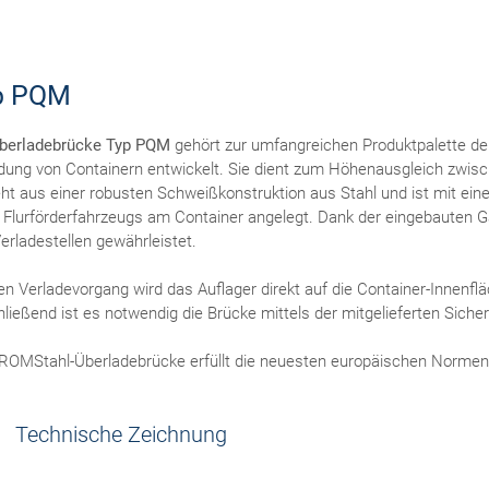
p PQM
berladebrücke Typ PQM
gehört zur umfangreichen Produktpalette der
dung von Containern entwickelt. Sie dient zum Höhen­ausgleich zwi
ht aus einer robusten Schweiß­konstruktion aus Stahl und ist mit ein
 Flur­förder­fahrzeugs am Container angelegt. Dank der eingebauten Ga
erlade­stellen gewährleistet.
en Verladevorgang wird das Auflager direkt auf die Container-Innenfl
ließend ist es notwendig die Brücke mittels der mitgelieferten Siche
ROMStahl-Überladebrücke erfüllt die neuesten europäischen Norme
Technische Zeichnung