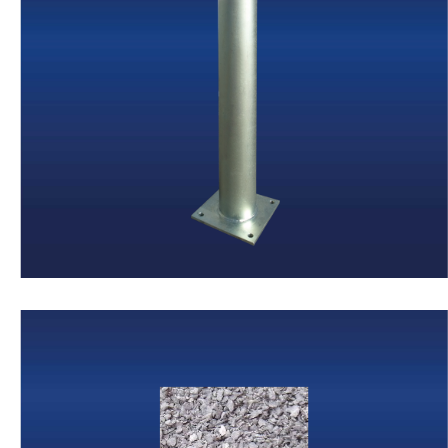
Rammschutzpoller
Weiter
Antirutsch-
beschichtung